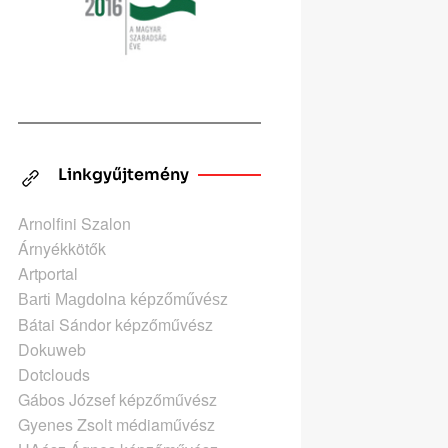
Linkgyűjtemény
Arnolfini Szalon
Árnyékkötők
Artportal
Barti Magdolna képzőművész
Bátai Sándor képzőművész
Dokuweb
Dotclouds
Gábos József képzőművész
Gyenes Zsolt médiaművész