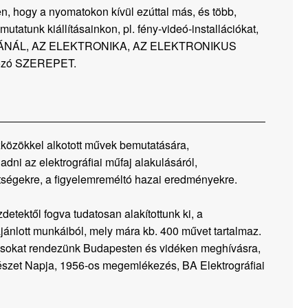
n, hogy a nyomatokon kívül ezúttal más, és több,
mutatunk kiállításainkon, pl. fény-videó-installációkat,
SÁNÁL, AZ ELEKTRONIKA, AZ ELEKTRONIKUS
ozó SZEREPET.
szközökkel alkotott művek bemutatására,
 adni az elektrográfiai műfaj alakulásáról,
ehetségekre, a figyelemreméltó hazai eredményekre.
detektől fogva tudatosan alakítottunk ki, a
ánlott munkáiból, mely mára kb. 400 művet tartalmaz.
tásokat rendezünk Budapesten és vidéken meghívásra,
öltészet Napja, 1956-os megemlékezés, BA Elektrográfiai