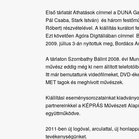
Első tárlatát Athatások címmel a DUNA Ga
Pál Csaba, Stark István) és három festőm
Róbert) részvételével. A kiállítás kurátori 
Ezt követően Agóra Digitáliában címmel
2009. július 3-án nyitottuk meg, Bordács 
A tárlaton Szombathy Bálint 2008. évi Munká
művész eddig még ki nem állított telefotóib
Itt már bemutattunk videófilmeket, DVD-éket
MET tagok és meghívott művészek.
Kiállítási eseménysorozatainkat kiadvány
partnereinkkel a KÉPRÁS Művészeti Alapít
együttműködve.
2011-ben új logóval, arculattal, új honlappal
tevékenységünket.