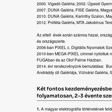
2000. Vigadó Galéria; 2002. Újpesti Gyer
2007. DUNA Galéria, FISE Galéria, Magyar
2010. DUNA Galéria, Karinthy Szalon, Ma
2012. Próféta Galéria, MTA Jakobinus Tere
Az eltelt évek során számos hazai, országo
és országszerte.
2006-ban PIXEL c. Digitális Nyomatok Sz
2010-ben MEGA-PIXEL címmel nyitottuk m
FUGAban és az Olof Palme Házban.
2014. évi rendezvényünk bemutatása: B
Andráddy úti Galériája, Vízivársi Galéria
Két fontos kezdeményezésbe 
folyamatosan, 2-3 évente sz
1.
A magyar elektrográfia történetének fel