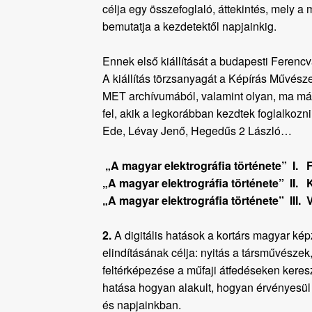
célja egy összefoglaló, áttekintés, mely a
bemutatja a kezdetektől napjainkig.
Ennek első kiállítását a budapesti Ferencv
A kiállítás törzsanyagát a Képírás Művésze
MET archívumából, valamint olyan, ma már
fel, akik a legkorábban kezdtek foglalkozn
Ede, Lévay Jenő, Hegedűs 2 László…
„A magyar elektrográfia története” I. 
„A magyar elektrográfia története” II.
„A magyar elektrográfia története” III. 
2.
A digitális hatások a kortárs magyar 
elindításának célja: nyitás a társművésze
feltérképezése a műfaji átfedéseken keresz
hatása hogyan alakult, hogyan érvényesül
és napjainkban.