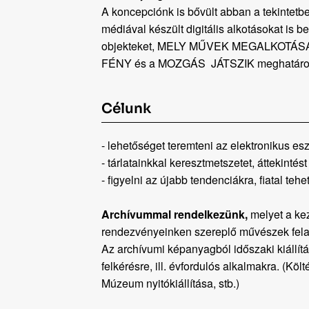
A koncepciónk is bővült abban a tekintetbe
médiával készült digitális alkotásokat is be
objekteket, MELY MŰVEK MEGALKOTÁ
FÉNY és a MOZGÁS JÁTSZIK meghatár
Célunk
- lehetőséget teremteni az elektronikus e
- tárlatainkkal keresztmetszetet, áttekintést
- figyelni az újabb tendenciákra, fiatal t
Archívummal rendelkezünk,
melyet a kez
rendezvényeinken szereplő művészek felaj
Az archívumi képanyagból időszaki kiállí
felkérésre, ill. évfordulós alkalmakra. (K
Múzeum nyitókiállítása, stb.)