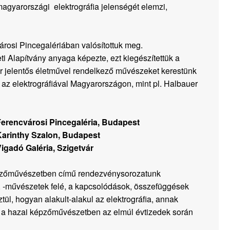
 magyarországi elektrográfia jelenségét elemzi,
árosi Pincegalériában valósítottuk meg.
ti Alapítvány anyaga képezte, ezt kiegészítettük a
 jelentős életművel rendelkező művészeket kerestünk
i az elektrográfiával Magyarországon, mint pl. Halbauer
Ferencvárosi Pincegaléria, Budapest
 Karinthy Szalon, Budapest
Vigadó Galéria, Szigetvár
képzőművészetben című rendezvénysorozatunk
k, -művészetek felé, a kapcsolódások, összefüggések
tül, hogyan alakult-alakul az elektrográfia, annak
 a hazai képzőművészetben az elmúl évtizedek során