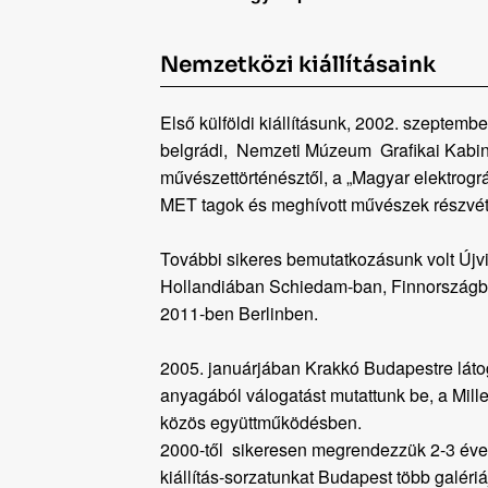
Nemzetközi kiállításaink
Első külföldi kiállításunk, 2002. szeptemb
belgrádi, Nemzeti Múzeum Grafikai Kabin
művészettörténésztől, a „Magyar elektrogr
MET tagok és meghívott művészek részvét
További sikeres bemutatkozásunk volt Új
Hollandiában Schiedam-ban, Finnországba
2011-ben Berlinben.
2005. januárjában Krakkó Budapestre láto
anyagából válogatást mutattunk be, a Mi
közös együttműködésben.
2000-től sikeresen megrendezzük 2-3 éven
kiállítás-sorzatunkat Budapest több galér