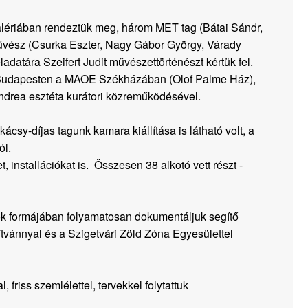
lériában rendeztük meg, három MET tag (Bátai Sándr,
űvész (Csurka Eszter, Nagy Gábor György, Várady
feladatára Szeifert Judit művészettörténészt kértük fel.
 Budapesten a MAOE Székházában (Olof Palme Ház),
Andrea esztéta kurátori közreműködésével.
csy-díjas tagunk kamara kiállítása is látható volt, a
ól.
, installációkat is. Összesen 38 alkotó vett részt -
ok formájában folyamatosan dokumentáljuk segítő
vánnyal és a Szigetvári Zöld Zóna Egyesülettel
, friss szemlélettel, tervekkel folytattuk