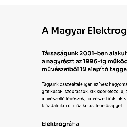
A Magyar Elektrog
Társaságunk 2001-ben alakult
a nagyrészt az 1996-ig műkö
művészeiből 19 alapító tagga
Tagjaink összetétele igen színes: hagyomán
grafikusok, szobrászok, kik kísérletező, ú
művészettörténészek, művészeti írók, akik 
forradalmian új műalkotási lehetőséggel.
Elektrográfia