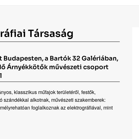
ráfiai Társaság
 Budapesten, a Bartók 32 Galériában,
dő Árnyékkötők művészeti csoport
l
yos, klasszikus műfajok területéről, festők,
jító szándékkal alkotnak, művészeti szakemberek:
mélyrehatóan foglalkoznak az elektrográfiával, mint