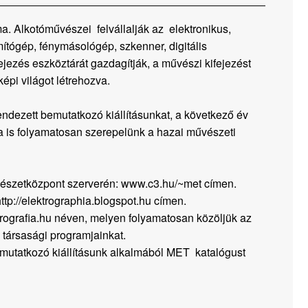
a. Alkotóművészei felvállalják az elektronikus,
mítógép, fénymásológép, szkenner, digitális
jezés eszköztárát gazdagítják, a művészi kifejezést
képi világot létrehozva.
ndezett bemutatkozó kiállításunkat, a következő év
a is folyamatosan szerepelünk a hazai művészeti
vészetközpont szerverén: www.c3.hu/~met címen.
ttp://elektrographia.blogspot.hu címen.
rografia.hu néven, melyen folyamatosan közöljük az
 társasági programjainkat.
tatkozó kiállításunk alkalmából MET katalógust