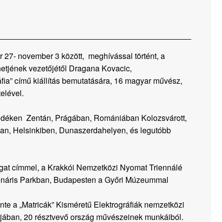
er 27- november 3 között, meghívással történt, a
etjének vezetőjétől Dragana Kovacic,
áfia” című kiállítás bemutatására, 16 magyar művész,
elével.
vidéken Zentán, Prágában, Romániában Kolozsvárott,
n, Helsinkiben, Dunaszerdahelyen, és legutóbb
gat címmel, a Krakkói Nemzetközi Nyomat Triennálé
llenáris Parkban, Budapesten a Győri Múzeummal
te a „Matricák” Kisméretű Elektrográfiák nemzetközi
iájában, 20 résztvevő ország művészeinek munkáiból.