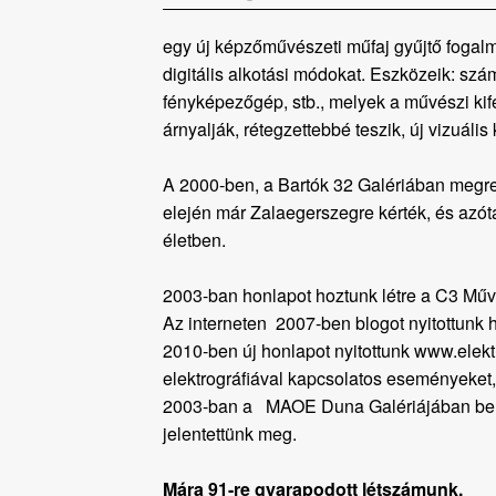
egy új képzőművészeti műfaj gyűjtő fogalm
digitális alkotási módokat. Eszközeik: szá
fényképezőgép, stb., melyek a művészi kife
árnyalják, rétegzettebbé teszik, új vizuális 
A 2000-ben, a Bartók 32 Galériában megre
elején már Zalaegerszegre kérték, és azót
életben.
2003-ban honlapot hoztunk létre a C3 Mű
Az interneten 2007-ben blogot nyitottunk h
2010-ben új honlapot nyitottunk www.elekt
elektrográfiával kapcsolatos eseményeket,
2003-ban a MAOE Duna Galériájában bemu
jelentettünk meg.
Mára 91-re gyarapodott létszámunk.