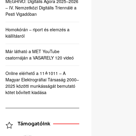
MEGHÍVÓ: Digitális Agora 2025–2026
– IV. Nemzetközi Digitális Triennálé a
Pesti Vigadóban
Homokórán – riport és elemzés a
kiállításról
Már látható a MET YouTube
csatornáján a VASARELY 120 videó
Online elérhető a 11≙1011 – A
Magyar Elektrográfiai Társaság 2000–
2025 közötti munkásságát bemutató
kötet bővített kiadása
Támogatóink