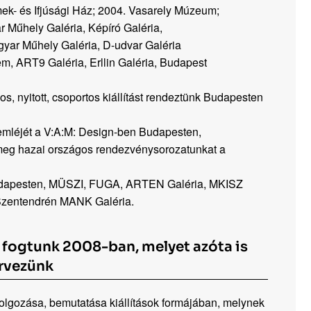
mek- és Ifjúsági Ház; 2004. Vasarely Múzeum;
 Műhely Galéria, Képíró Galéria,
gyar Műhely Galéria, D-udvar Galéria
m, ART9 Galéria, Erllin Galéria, Budapest
s, nyitott, csoportos kiállítást rendeztünk Budapesten
emléjét a V:A:M: Design-ben Budapesten,
eg hazai országos rendezvénysorozatunkat a
udapesten, MÜSZI, FUGA, ARTEN Galéria, MKISZ
, Szentendrén MANK Galéria.
fogtunk 2008-ban, melyet azóta is
ervezünk
dolgozása, bemutatása kiállítások formájában, melynek