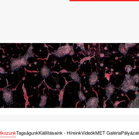
tkozunk
Tagságunk
Kiállításaink - Híreink
Videók
MET Galéria
Pályáza