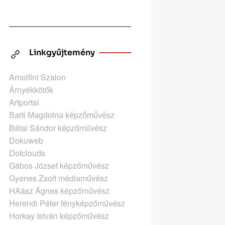
Linkgyűjtemény
Arnolfini Szalon
Árnyékkötők
Artportal
Barti Magdolna képzőművész
Bátai Sándor képzőművész
Dokuweb
Dotclouds
Gábos József képzőművész
Gyenes Zsolt médiaművész
HAász Ágnes képzőművész
Herendi Péter fényképzőművész
Horkay István képzőművész