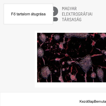
Fő tartalom átugrása
Kezdőlap
Bemuta