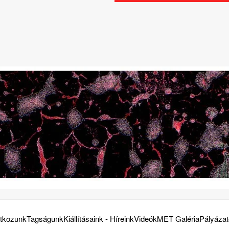
tkozunk
Tagságunk
Kiállításaink - Híreink
Videók
MET Galéria
Pályáza