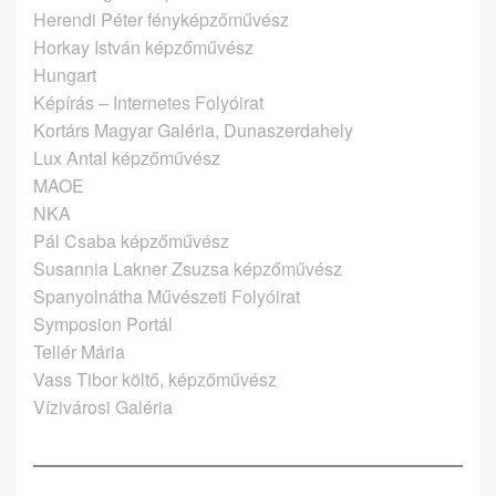
Herendi Péter fényképzőművész
Horkay István képzőművész
Hungart
Képírás – Internetes Folyóirat
Kortárs Magyar Galéria, Dunaszerdahely
Lux Antal képzőművész
MAOE
NKA
Pál Csaba képzőművész
Susannia Lakner Zsuzsa képzőművész
Spanyolnátha Művészeti Folyóirat
Symposion Portál
Tellér Mária
Vass Tibor költő, képzőművész
Vízivárosi Galéria