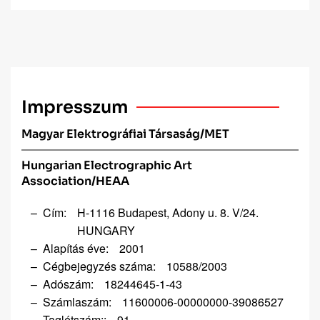
Impresszum
Magyar Elektrográfiai Társaság/MET
Hungarian Electrographic Art
Association/HEAA
Cím:
H-1116 Budapest, Adony u. 8. V/24.
HUNGARY
Alapítás éve:
2001
Cégbejegyzés száma:
10588/2003
Adószám:
18244645-1-43
Számlaszám:
11600006-00000000-39086527
Taglétszám::
91