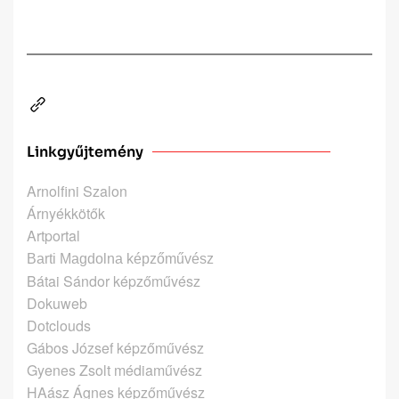
Linkgyűjtemény
Arnolfini Szalon
Árnyékkötők
Artportal
Barti Magdolna képzőművész
Bátai Sándor képzőművész
Dokuweb
Dotclouds
Gábos József képzőművész
Gyenes Zsolt médiaművész
HAász Ágnes képzőművész