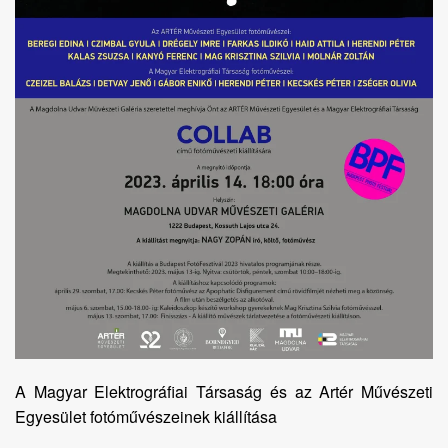
A Magyar Elektrográfiai Társaság és az Artér Művészeti
Egyesület fotóművészeinek kiállítása