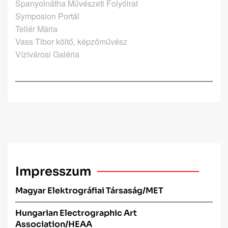
Spanyolnátha Művészeti Folyóirat
Symposion Portál
Tellér Mária
Vass Tibor költő, képzőművész
Vízivárosi Galéria
Impresszum
Magyar Elektrográfiai Társaság/MET
Hungarian Electrographic Art
Association/HEAA