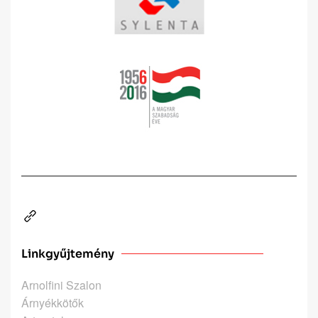
Linkgyűjtemény
Arnolfini Szalon
Árnyékkötők