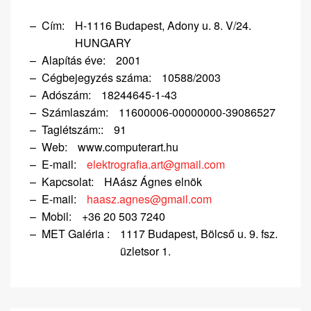
Cím:
H-1116 Budapest, Adony u. 8. V/24.
HUNGARY
Alapítás éve:
2001
Cégbejegyzés száma:
10588/2003
Adószám:
18244645-1-43
Számlaszám:
11600006-00000000-39086527
Taglétszám::
91
Web:
www.computerart.hu
E-mail:
elektrografia.art@gmail.com
Kapcsolat:
HAász Ágnes elnök
E-mail:
haasz.agnes@gmail.com
Mobil:
+36 20 503 7240
MET Galéria :
1117 Budapest, Bölcső u. 9. fsz.
üzletsor 1.