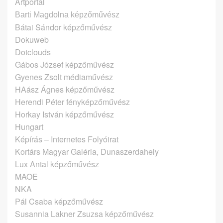
Artportal
Barti Magdolna képzőművész
Bátai Sándor képzőművész
Dokuweb
Dotclouds
Gábos József képzőművész
Gyenes Zsolt médiaművész
HAász Ágnes képzőművész
Herendi Péter fényképzőművész
Horkay István képzőművész
Hungart
Képírás – Internetes Folyóirat
Kortárs Magyar Galéria, Dunaszerdahely
Lux Antal képzőművész
MAOE
NKA
Pál Csaba képzőművész
Susannia Lakner Zsuzsa képzőművész