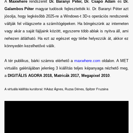
A
Maxwhere
rendszerét
Dr. Baranyi Péter,
Dr. Csapó Ádám
és
Dr.
Galambos Péter
magyar tudósok
fejlesztették ki. Dr. Baranyi Péter azt
jósolja, hogy legkésőbb 2025-re a Windows-t 3D-s operációs rendszerek
váltják fel világszerte a számítógépeken. Ha böngészünk az interneten
vagy akár a saját fájljaink között, egyszerre több ablak is nyitva áll, ami
nehezen átlátható. Ha ezt az egészet egy térbe helyezzük át, akkor ez
könnyedén kezelhetővé válik.
A tér publikus, bárki számra elérhető a
maxwhere.com
oldalon. A MET
virtuális galériájában jelenleg 3 kiállítás teljes képanyaga nézhető meg,
a
DIGITÁLIS AGORA 2018, Matricák 2017, Megapixel 2010
.
A virtuális kiállítás kurátorai: HAász Ágnes, Ruzsa Dénes, Spitzer Fruzsina