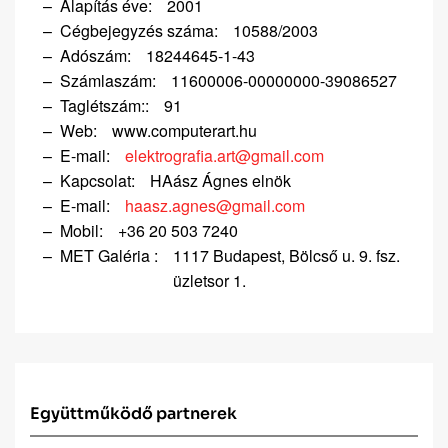
Alapítás éve:
2001
Cégbejegyzés száma:
10588/2003
Adószám:
18244645-1-43
Számlaszám:
11600006-00000000-39086527
Taglétszám::
91
Web:
www.computerart.hu
E-mail:
elektrografia.art@gmail.com
Kapcsolat:
HAász Ágnes elnök
E-mail:
haasz.agnes@gmail.com
Mobil:
+36 20 503 7240
MET Galéria :
1117 Budapest, Bölcső u. 9. fsz.
üzletsor 1.
Együttműködő partnerek