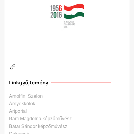
Linkgyűjtemény
Arnolfini Szalon
Árnyékkötők
Artportal
Barti Magdolna képzőművész
Bátai Sándor képzőművész
Dokuweb