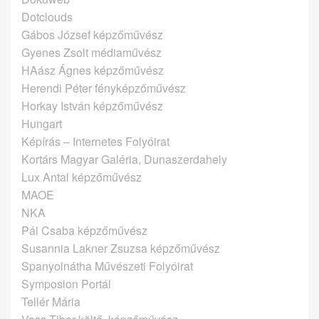
Dotclouds
Gábos József képzőművész
Gyenes Zsolt médiaművész
HAász Ágnes képzőművész
Herendi Péter fényképzőművész
Horkay István képzőművész
Hungart
Képírás – Internetes Folyóirat
Kortárs Magyar Galéria, Dunaszerdahely
Lux Antal képzőművész
MAOE
NKA
Pál Csaba képzőművész
Susannia Lakner Zsuzsa képzőművész
Spanyolnátha Művészeti Folyóirat
Symposion Portál
Tellér Mária